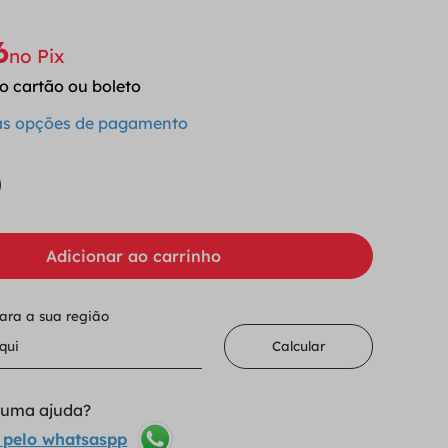
6
no Pix
o cartão ou boleto
 as opções de pagamento
Adicionar ao carrinho
para a sua região
Calcular
lguma ajuda?
 pelo whatsaspp