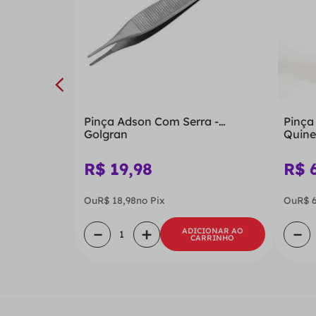
Pinça Adson Com Serra -
Pinça
Golgran
Quine
R$
19
,
98
R$
Ou
R$
18
,
98
no Pix
Ou
R$
－
＋
－
ADICIONAR AO
CARRINHO