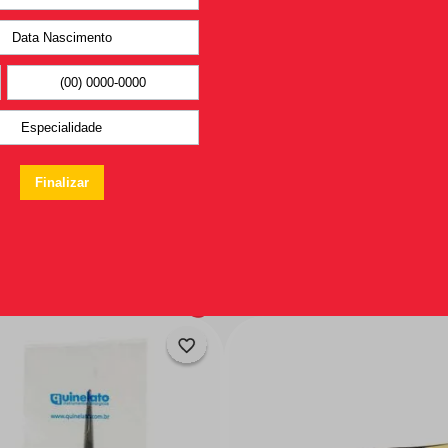
Você pode
gostar também