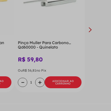
ran
Pinça Muller Para Carbono
Qd60000 - Quinelato
R$
59
,
80
Ou
R$
56
,
81
no Pix
－
＋
 AO
ADICIONAR AO
O
CARRINHO