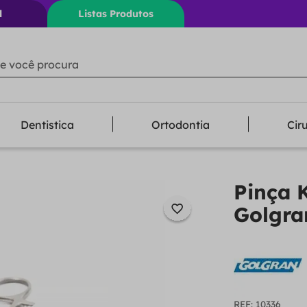
l
Listas Produtos
ê procura
Dentistica
Ortodontia
Cir
Pinça 
Golgra
:
10336