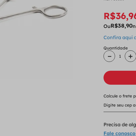
R$
36
,
9
R$
38
,
90
Ou
n
Confira aqui
Quantidade
－
＋
Calcule o frete 
Precisa de a
Fale conosco