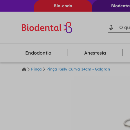
Bio-endo
Biodenta
O que voc
Endodontia
Anestesia
Pinça
Pinça Kelly Curva 14cm - Golgran