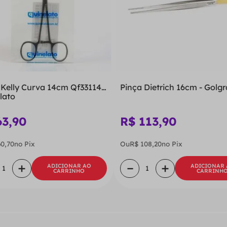
 Kelly Curva 14cm Qf33114 -
Pinça Dietrich 16cm - Golg
lato
63
,
90
R$
113
,
90
60
,
70
no Pix
Ou
R$
108
,
20
no Pix
＋
－
＋
ADICIONAR AO
ADICIONAR
CARRINHO
CARRINH