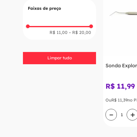
FAVA
Faixas de preço
R$ 11,00
–
R$ 20,00
Limpar tudo
Sonda Explor
R$
11
,
99
Ou
R$
11
,
39
no P
－
＋