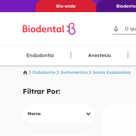
Bio-endo
Biodenta
O que voc
Endodontia
Anestesia
Endodontia
Instrumentais
Sonda Exploradora
Marca
GOLGRAN
HU-FRIEDY