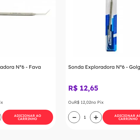
adora Nº6 - Fava
Sonda Exploradora Nº6 - Gol
R$
12
,
65
ix
Ou
R$
12
,
02
no Pix
－
＋
ADICIONAR AO
ADICIONAR A
CARRINHO
CARRINHO