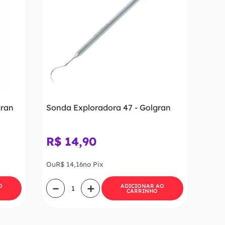
gran
Sonda Exploradora 47 - Golgran
R$
14
,
90
Ou
R$
14
,
16
no Pix
－
＋
O
ADICIONAR AO
CARRINHO