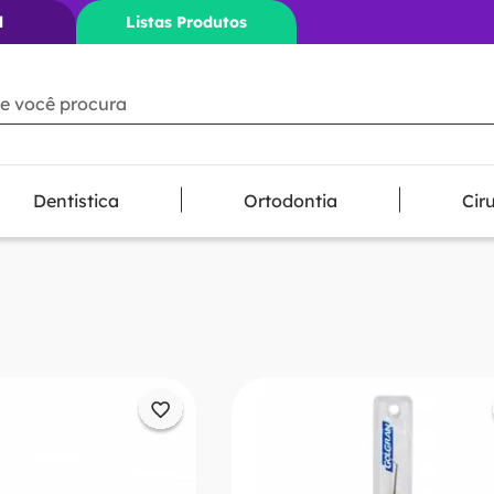
l
Listas Produtos
ê procura
Dentistica
Ortodontia
Cir