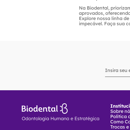
Na Biodental, prioriza
aprovados, oferecendo 
Explore nossa linha d
impecável. Faça sua c
Instituc
Sobre n
Política
Como C
Trocas e