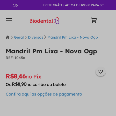
FRETE GRÁTIS ACIMA DE R$350 PARA SC
Geral
Diversos
Mandril Pm Lixa - Nova Ogp
Mandril Pm Lixa - Nova Ogp
:
10456
R$
8
,
46
no Pix
R$
8
,
90
Ou
no cartão ou boleto
Confira aqui as opções de pagamento
－
＋