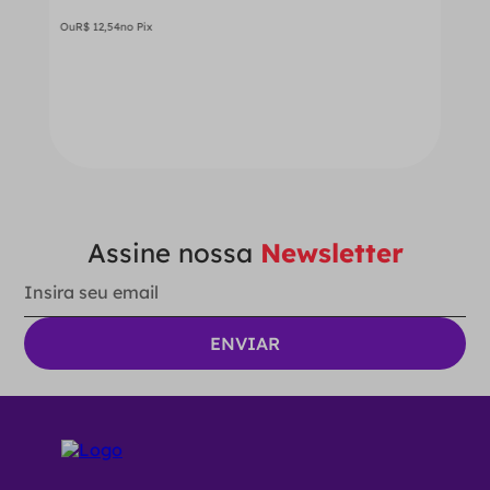
Ou
R$
12
,
54
no Pix
－
＋
ADICIONAR AO CARRINHO
Assine nossa
Newsletter