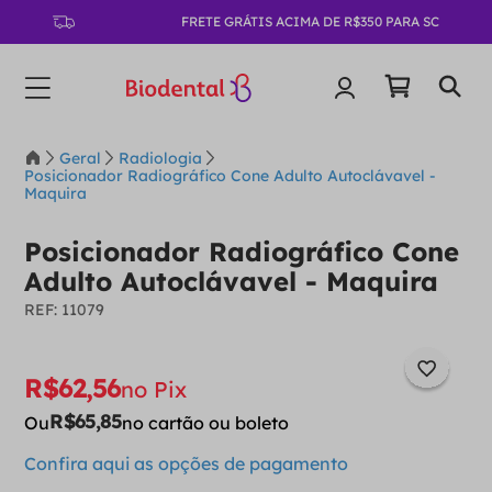
FRETE GRÁTIS ACIMA DE R$350 PARA SC
Geral
Radiologia
Posicionador Radiográfico Cone Adulto Autoclávavel -
Maquira
Posicionador Radiográfico Cone
Adulto Autoclávavel - Maquira
:
11079
R$
62
,
56
no Pix
R$
65
,
85
Ou
no cartão ou boleto
Confira aqui as opções de pagamento