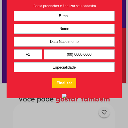
Você pode
gostar também