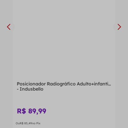
Posicionador Radiográfico Adulto+infantil
- Indusbello
R$
89
,
99
Ou
R$
85
,
49
no Pix