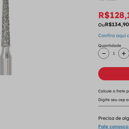
R$
128
,
R$
134
,
9
Ou
Confira aqui
Quantidade
－
＋
Calcule o frete 
Precisa de a
Fale conosco