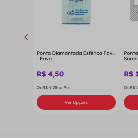
Ponta Diamantada Esférica Fava
Ponta
- Fava
Soren
R$
4
,
50
R$
Ou
R$
4
,
28
no Pix
Ou
R$
Ver Opções