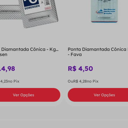
 Diamantada Cônica - Kg
Ponta Diamantada Cônica
sen
- Fava
14
,
98
R$
4
,
50
14
,
23
no Pix
Ou
R$
4
,
28
no Pix
Ver Opções
Ver Opções