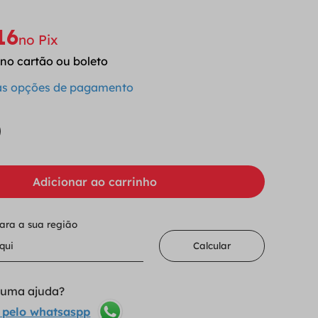
16
no Pix
0
no cartão ou boleto
 as opções de pagamento
Adicionar ao carrinho
para a sua região
Calcular
lguma ajuda?
 pelo whatsaspp