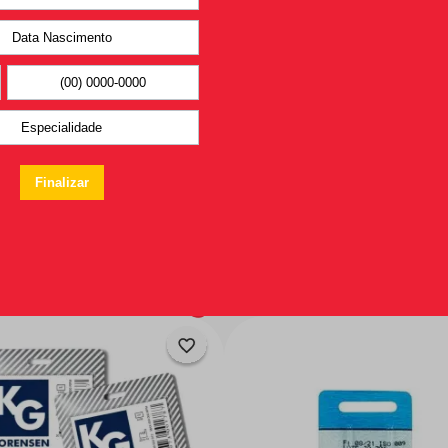
Você pode
gostar também