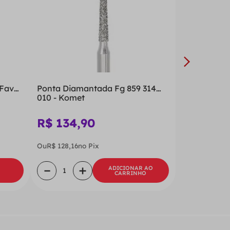
 Fava
Ponta Diamantada Fg 859 314
010 - Komet
R$
134
,
90
Ou
R$
128
,
16
no Pix
－
＋
ADICIONAR AO
CARRINHO