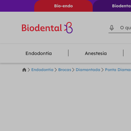
Bio-endo
Biodenta
O que voc
Endodontia
Anestesia
Endodontia
Brocas
Diamantada
Ponta Diaman