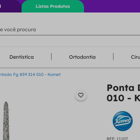
l
Listas Produtos
ê procura
Dentistica
Ortodontia
Cir
tada Fg 859 314 010 - Komet
Ponta 
010 - 
:
11107