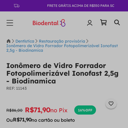
FRETE GRÁTIS ACIMA DE R$350 PARA SC
Dentística
Restauração provisória
Ionômero de Vidro Forrador Fotopolimerizável Ionofast
2,5g - Biodinamica
Ionômero de Vidro Forrador
Fotopolimerizável Ionofast 2,5g
- Biodinamica
:
11143
R$
71
,
90
no Pix
R$
86
,
00
16%
OFF
R$
71
,
90
Ou
no cartão ou boleto