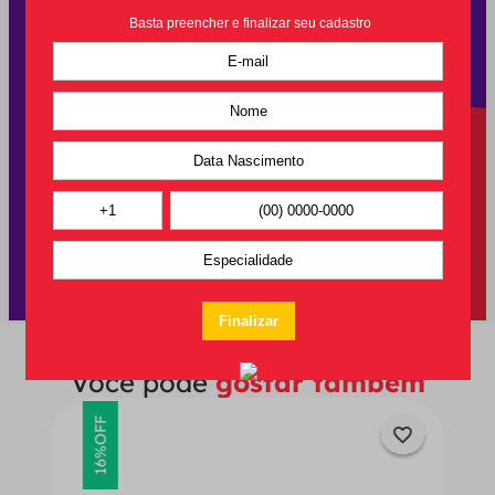
Você pode
gostar também
OFF
16%