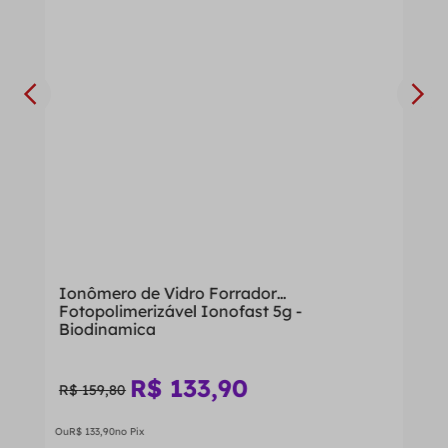
Ionômero de Vidro Forrador
Fotopolimerizável Ionofast 5g -
Biodinamica
R$
133
,
90
R$
159
,
80
Ou
R$
133
,
90
no Pix