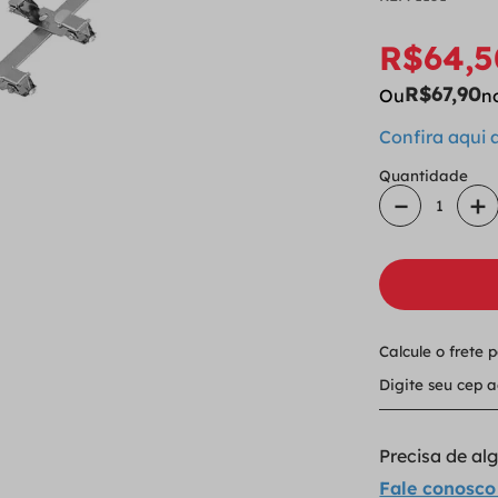
R$
64
,
5
R$
67
,
90
Ou
n
Confira aqui
Quantidade
－
＋
Calcule o frete 
Precisa de a
Fale conosco