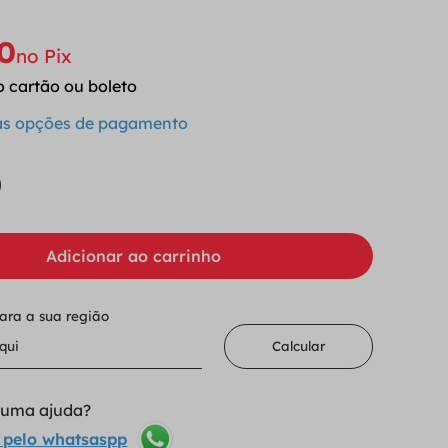
0
no Pix
o cartão ou boleto
 as opções de pagamento
Adicionar ao carrinho
para a sua região
Calcular
lguma ajuda?
 pelo whatsaspp