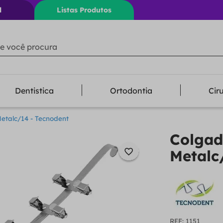
l
Listas Produtos
ê procura
Dentistica
Ortodontia
Cir
etalc/14 - Tecnodent
Colgad
Metalc
:
1151