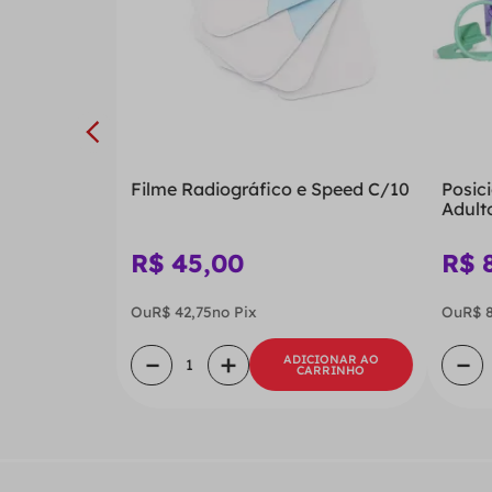
Filme Radiográfico e Speed C/10
Posic
Adulto
R$
45
,
00
R$
Ou
R$
42
,
75
no Pix
Ou
R$
－
＋
－
ADICIONAR AO
CARRINHO