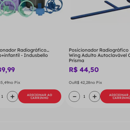
ionador Radiográfico
Posicionador Radiográfico 
+infantil - Indusbello
Wing Adulto Autoclavável C
Prisma
89
,
99
R$
44
,
50
85
,
49
no Pix
Ou
R$
42
,
28
no Pix
＋
－
＋
ADICIONAR AO
ADICIONAR
CARRINHO
CARRINH