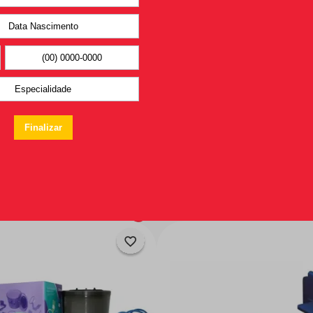
Você pode
gostar também