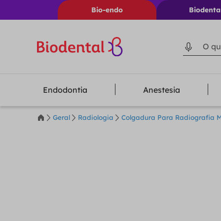
Bio-endo
Biodenta
O que voc
Endodontia
Anestesia
Geral
Radiologia
Colgadura Para Radiografia M