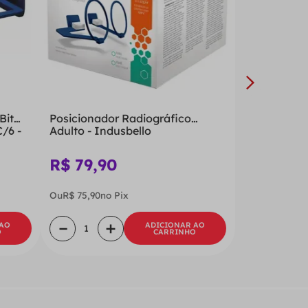
Bit
Posicionador Radiográfico
/6 -
Adulto - Indusbello
R$
79
,
90
Ou
R$
75
,
90
no Pix
－
＋
 AO
ADICIONAR AO
O
CARRINHO