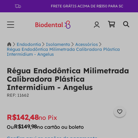
FRETE GRÁTIS ACIMA DE R$350 PARA SC
Endodontia
Isolamento
Acessórios
Régua Endodôntica Milimetrada Calibradora Plástica
Intermidium - Angelus
Régua Endodôntica Milimetrada
Calibradora Plástica
Intermidium - Angelus
:
11662
R$
142
,
48
no Pix
R$
149
,
98
Ou
no cartão ou boleto