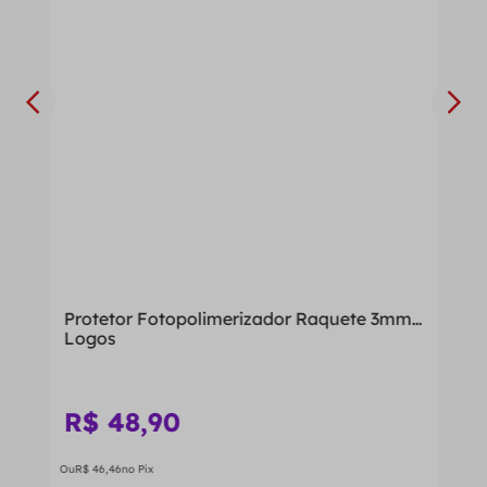
Protetor Fotopolimerizador Raquete 3mm -
Logos
R$
48
,
90
Ou
R$
46
,
46
no Pix