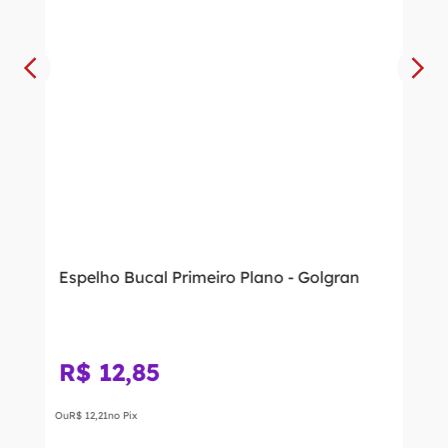
Espelho Bucal Primeiro Plano - Golgran
R$
12
,
85
Ou
R$
12
,
21
no Pix