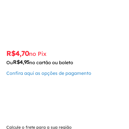
R$
4
,
70
no Pix
R$
4
,
95
Ou
no cartão ou boleto
Confira aqui as opções de pagamento
－
＋
Adicionar ao carrinho
Calcule o frete para a sua região