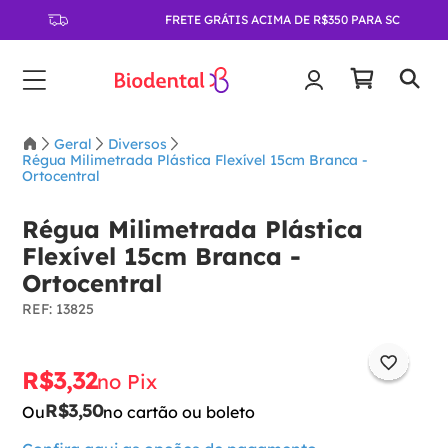
FRETE GRÁTIS ACIMA DE R$350 PARA SC
Geral
Diversos
Régua Milimetrada Plástica Flexível 15cm Branca -
Ortocentral
Régua Milimetrada Plástica
Flexível 15cm Branca -
Ortocentral
:
13825
R$
3
,
32
no Pix
R$
3
,
50
Ou
no cartão ou boleto