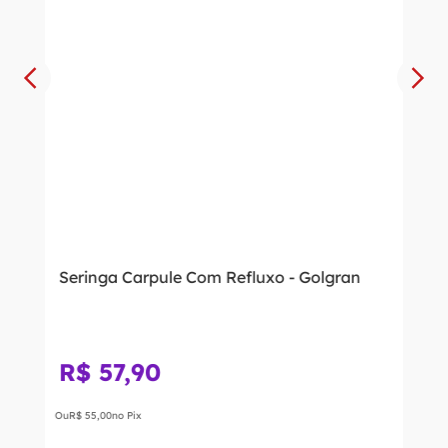
Seringa Carpule Com Refluxo - Golgran
R$
57
,
90
Ou
R$
55
,
00
no Pix