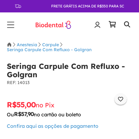
FRETE GRÁTIS ACIMA DE R$350 PARA SC
Anestesia
Carpule
Seringa Carpule Com Refluxo - Golgran
Seringa Carpule Com Refluxo -
Golgran
:
14013
R$
55
,
00
no Pix
R$
57
,
90
Ou
no cartão ou boleto
Confira aqui as opções de pagamento