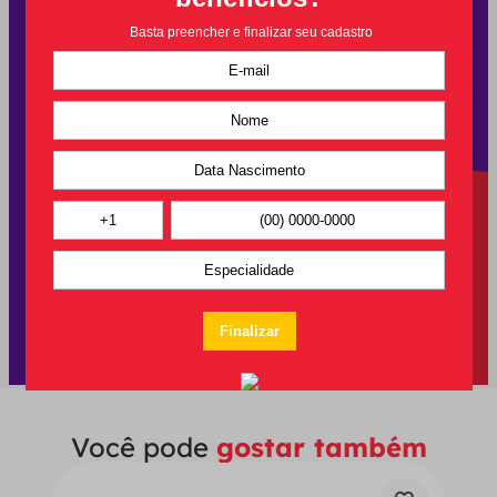
Você pode
gostar também