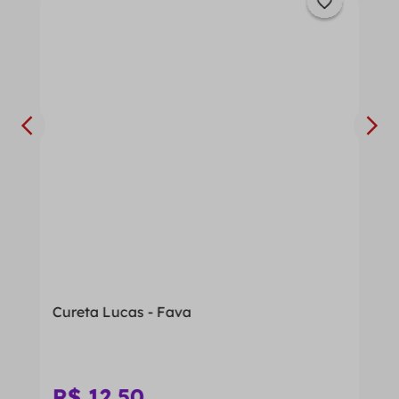
Cureta Lucas - Fava
R$
12
,
50