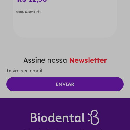
Ou
R$
11
,
88
no Pix
Ver Opções
Assine nossa
Newsletter