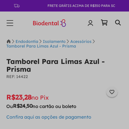
FRETE GRÁTIS ACIMA DE R$350 PARA SC
Endodontia
Isolamento
Acessórios
Tamborel Para Limas Azul - Prisma
Tamborel Para Limas Azul -
Prisma
:
14422
R$
23
,
28
no Pix
R$
24
,
50
Ou
no cartão ou boleto
Confira aqui as opções de pagamento