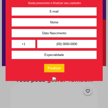
Você pode
gostar também