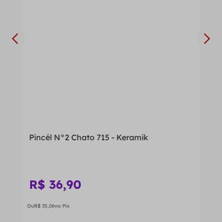
Pincél N°2 Chato 715 - Keramik
R$
36
,
90
Ou
R$
35
,
06
no Pix