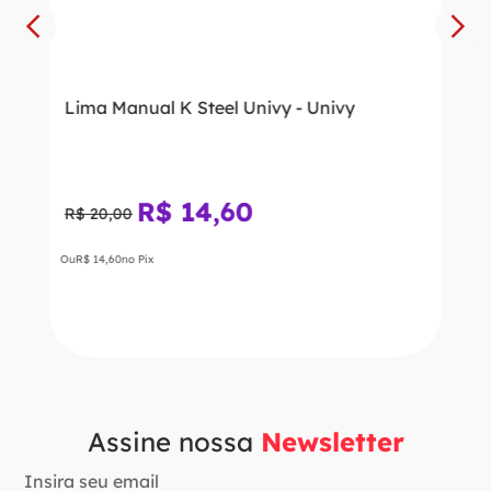
Lima Manual K Steel Univy - Univy
R$
14
,
60
R$
20
,
00
Ou
R$
14
,
60
no Pix