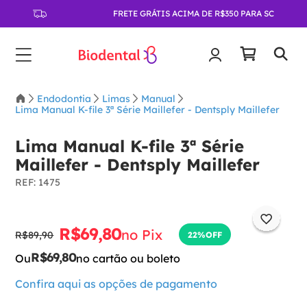
FRETE GRÁTIS ACIMA DE R$350 PARA SC
Endodontia
Limas
Manual
Lima Manual K-file 3ª Série Maillefer - Dentsply Maillefer
Lima Manual K-file 3ª Série
Maillefer - Dentsply Maillefer
:
1475
R$
69
,
80
no Pix
R$
89
,
90
22%
OFF
R$
69
,
80
Ou
no cartão ou boleto
Confira aqui as opções de pagamento