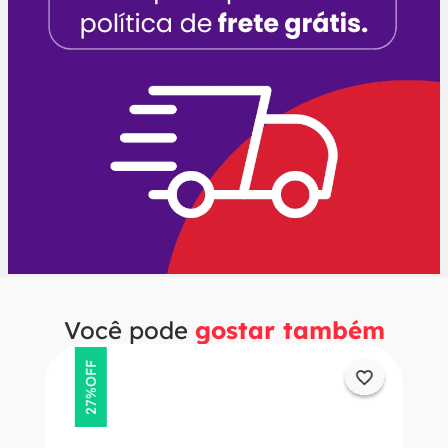
Você pode
gostar também
OFF
27%