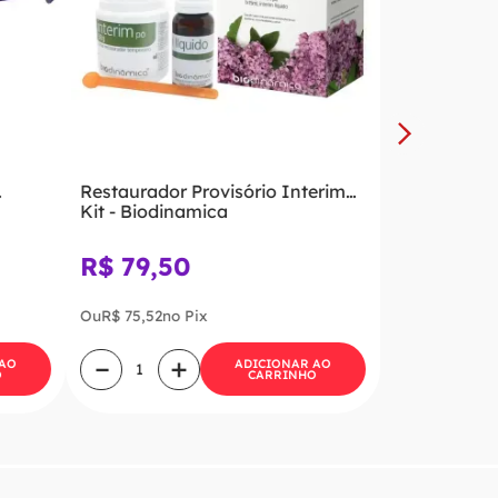
Restaurador Provisório Interim
Kit - Biodinamica
R$
79
,
50
Ou
R$
75
,
52
no Pix
－
＋
 AO
ADICIONAR AO
O
CARRINHO