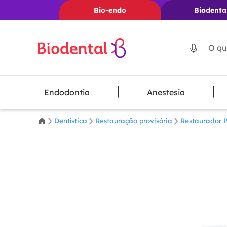
Bio-endo
Biodenta
O que voc
Endodontia
Anestesia
Dentística
Restauração provisória
Restaurador P