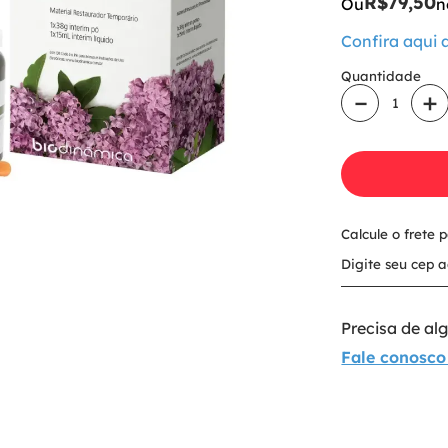
R$
79
,
50
Ou
n
Confira aqui
Quantidade
－
＋
Calcule o frete 
Precisa de a
Fale conosco