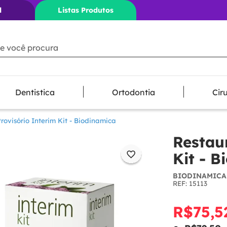
l
Listas Produtos
ê procura
Dentistica
Ortodontia
Cir
rovisório Interim Kit - Biodinamica
Restau
Kit - 
BIODINAMICA
:
15113
R$
75
,
5