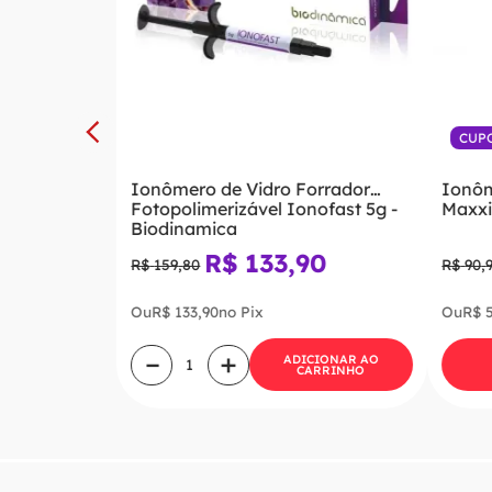
CUP
Ionômero de Vidro Forrador
Ionôm
Fotopolimerizável Ionofast 5g -
Maxxi
Biodinamica
R$
133
,
90
R$
159
,
80
R$
90
,
Ou
R$
133
,
90
no Pix
Ou
R$
－
＋
ADICIONAR AO
CARRINHO