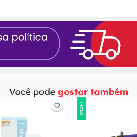
Você pode
gostar também
OFF
2%