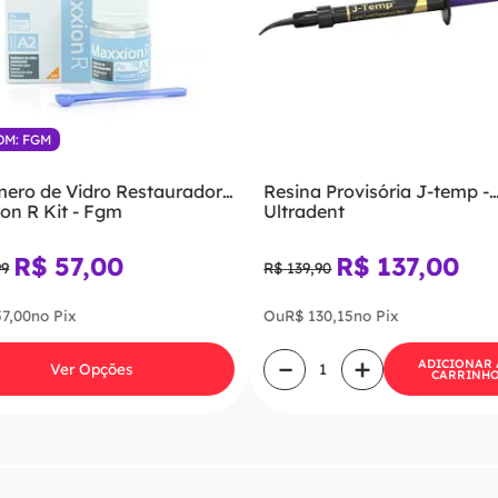
OM: FGM
ero de Vidro Restaurador
Resina Provisória J-temp -
on R Kit - Fgm
Ultradent
R$
57
,
00
R$
137
,
00
99
R$
139
,
90
57
,
00
no Pix
Ou
R$
130
,
15
no Pix
－
＋
ADICIONAR
Ver Opções
CARRINH