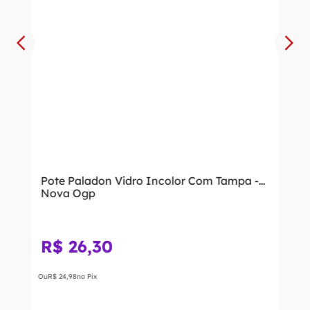
Pote Paladon Vidro Incolor Com Tampa -
Nova Ogp
R$
26
,
30
Ou
R$
24
,
98
no Pix
－
＋