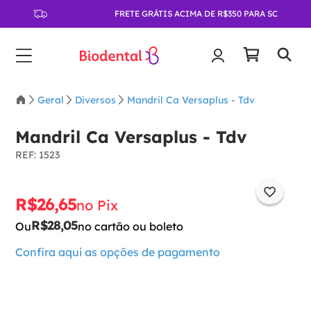
FRETE GRÁTIS ACIMA DE R$350 PARA SC
Geral
Diversos
Mandril Ca Versaplus - Tdv
Mandril Ca Versaplus - Tdv
:
1523
R$
26
,
65
no Pix
R$
28
,
05
Ou
no cartão ou boleto
Confira aqui as opções de pagamento
－
＋