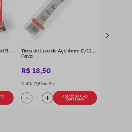
d R -
Tiras de Lixa de Aço 4mm C/12 -
Fava
R$
18
,
50
Ou
R$
17
,
58
no Pix
－
＋
 AO
ADICIONAR AO
O
CARRINHO