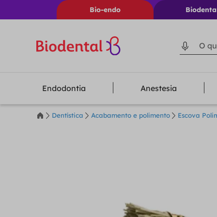
Bio-endo
Biodenta
O que voc
Endodontia
Anestesia
Dentística
Acabamento e polimento
Escova Poli