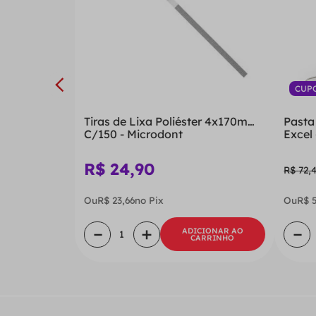
CUP
Tiras de Lixa Poliéster 4x170mm
Pasta
C/150 - Microdont
Excel
R$
24
,
90
R$
72
,
Ou
R$
23
,
66
no Pix
Ou
R$
－
＋
－
ADICIONAR AO
CARRINHO