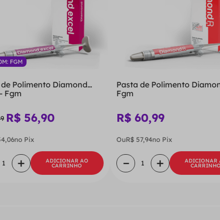
OM: FGM
 de Polimento Diamond
Pasta de Polimento Diamon
 - Fgm
Fgm
R$
56
,
90
R$
60
,
99
49
54
,
06
no Pix
Ou
R$
57
,
94
no Pix
＋
－
＋
ADICIONAR AO
ADICIONAR
CARRINHO
CARRINH