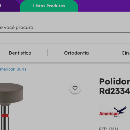
l
Listas Produtos
ê procura
Dentistica
Ortodontia
Cir
merican Burrs
Polido
Rd2334
:
17611