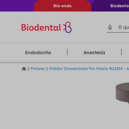
Bio-endo
Biodenta
O que voc
Endodontia
Anestesia
Prótese
Polidor Diamantado Pm Médio Rd2334 - A