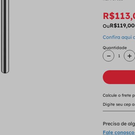
R$
113
,
R$
119
,
00
Ou
Confira aqui
Quantidade
－
＋
Calcule o frete 
Precisa de a
Fale conosco