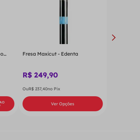
no
Fresa Maxicut - Edenta
R$
249
,
90
Ou
R$
237
,
40
no Pix
 AO
Ver Opções
O