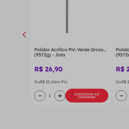
Polidor Acrílico Pm Verde Grosso
Polid
(9572g) - Jota
(9572
R$
26
,
90
R$
Ou
R$
25
,
56
no Pix
Ou
R$
－
＋
－
ADICIONAR AO
CARRINHO