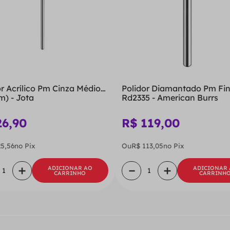
or Acrílico Pm Cinza Médio
Polidor Diamantado Pm Fi
m) - Jota
Rd2335 - American Burrs
26
,
90
R$
119
,
00
25
,
56
no Pix
Ou
R$
113
,
05
no Pix
＋
－
＋
ADICIONAR AO
ADICIONAR
CARRINHO
CARRINH