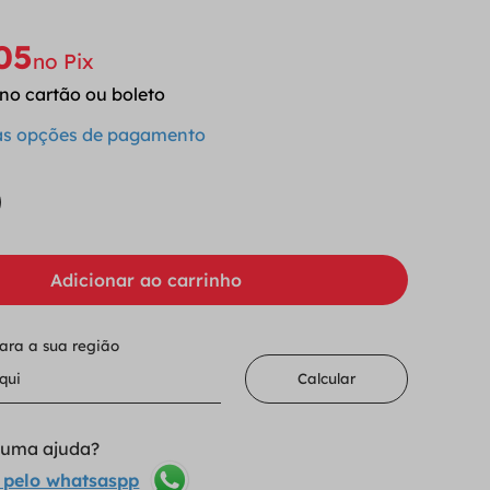
05
no Pix
no cartão ou boleto
 as opções de pagamento
Adicionar ao carrinho
para a sua região
Calcular
lguma ajuda?
 pelo whatsaspp