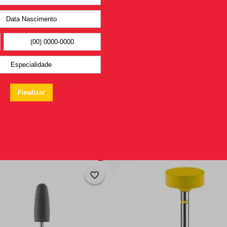
Você pode
gostar também