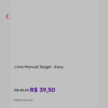
Lima Manual Target - Easy
R$
39
,
50
R$
45
,
70
Ou
R$
37
,
52
no Pix