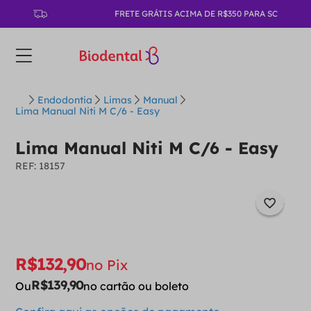
FRETE GRÁTIS ACIMA DE R$350 PARA SC
Endodontia
Limas
Manual
Lima Manual Niti M C/6 - Easy
Lima Manual Niti M C/6 - Easy
:
18157
R$
132
,
90
no Pix
R$
139
,
90
Ou
no cartão ou boleto