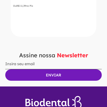
Ou
R$
11
,
39
no Pix
－
＋
ADICIONAR AO CARRINHO
Assine nossa
Newsletter