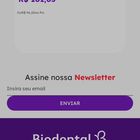
Ou
R$
96
,
00
no Pix
－
＋
ADICIONAR AO CARRINHO
Assine nossa
Newsletter