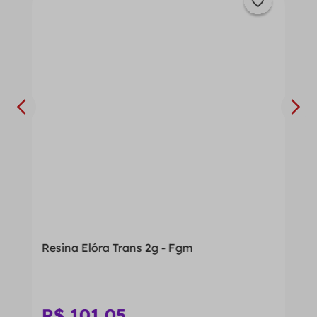
Resina Elóra Trans 2g - Fgm
R$
101
,
05