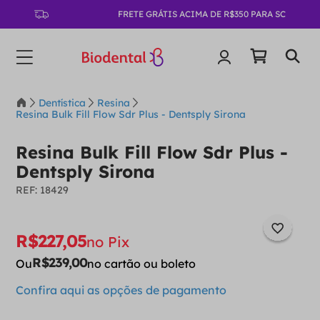
FRETE GRÁTIS ACIMA DE R$350 PARA SC
Dentística
Resina
Resina Bulk Fill Flow Sdr Plus - Dentsply Sirona
Resina Bulk Fill Flow Sdr Plus -
Dentsply Sirona
:
18429
R$
227
,
05
no Pix
R$
239
,
00
Ou
no cartão ou boleto
Confira aqui as opções de pagamento