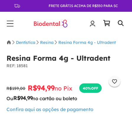
FRETE GRÁTIS ACIMA DE R$350 PARA SC
Dentística
Resina
Resina Forma 4g - Ultradent
Resina Forma 4g - Ultradent
:
18581
R$
94
,
99
no Pix
R$
159
,
00
40%
OFF
R$
94
,
99
Ou
no cartão ou boleto
Confira aqui as opções de pagamento
Para adicionar ao carrinho