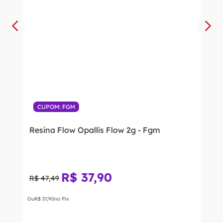
CUPOM: FGM
Resina Flow Opallis Flow 2g - Fgm
R$
37
,
90
R$
47
,
49
Ou
R$
37
,
90
no Pix
Ver Opções