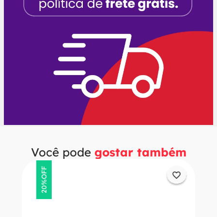
Você pode
gostar também
OFF
20%