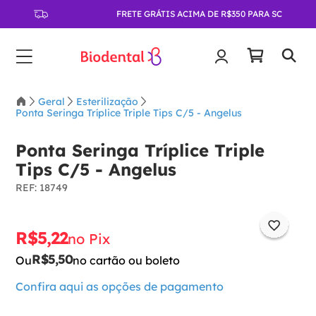
FRETE GRÁTIS ACIMA DE R$350 PARA SC
Geral
Esterilização
Ponta Seringa Tríplice Triple Tips C/5 - Angelus
Ponta Seringa Tríplice Triple
Tips C/5 - Angelus
:
18749
R$
5
,
22
no Pix
R$
5
,
50
Ou
no cartão ou boleto
Confira aqui as opções de pagamento