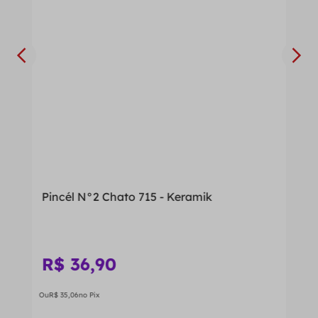
Pincél N°2 Chato 715 - Keramik
R$
36
,
90
Ou
R$
35
,
06
no Pix