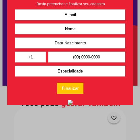
Você pode
gostar também