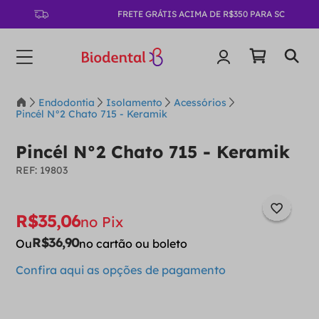
FRETE GRÁTIS ACIMA DE R$350 PARA SC
Endodontia
Isolamento
Acessórios
Pincél N°2 Chato 715 - Keramik
Pincél N°2 Chato 715 - Keramik
:
19803
R$
35
,
06
no Pix
R$
36
,
90
Ou
no cartão ou boleto
Confira aqui as opções de pagamento
－
＋