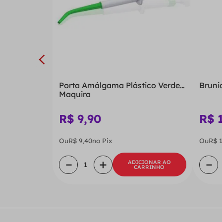
Porta Amálgama Plástico Verde -
Bruni
Maquira
R$
9
,
90
R$
Ou
R$
9
,
40
no Pix
Ou
R$
－
＋
－
ADICIONAR AO
CARRINHO