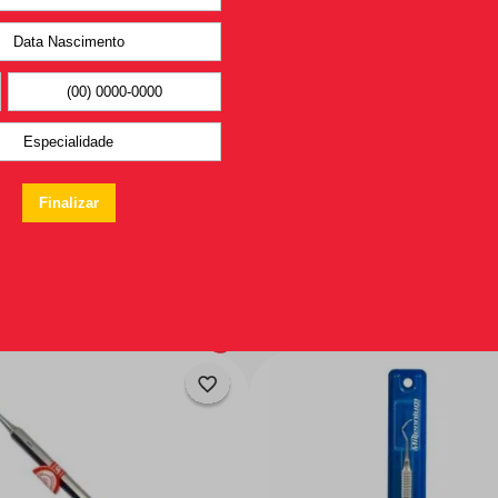
Você pode
gostar também