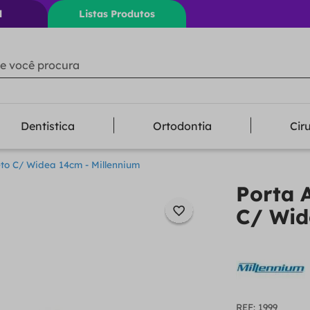
l
Listas Produtos
ê procura
Dentistica
Ortodontia
Cir
eto C/ Widea 14cm - Millennium
Porta 
C/ Wid
:
1999