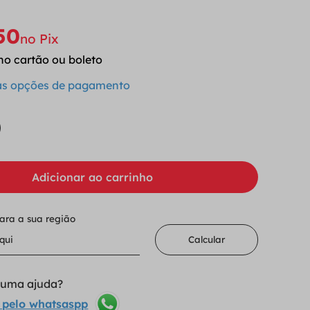
50
no Pix
no cartão ou boleto
 as opções de pagamento
Adicionar ao carrinho
para a sua região
Calcular
lguma ajuda?
 pelo whatsaspp