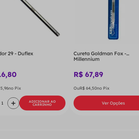
dor 29 - Duflex
Cureta Goldman Fox -
Millennium
16
,
80
R$
67
,
89
15
,
96
no Pix
Ou
R$
64
,
50
no Pix
＋
ADICIONAR AO
Ver Opções
CARRINHO