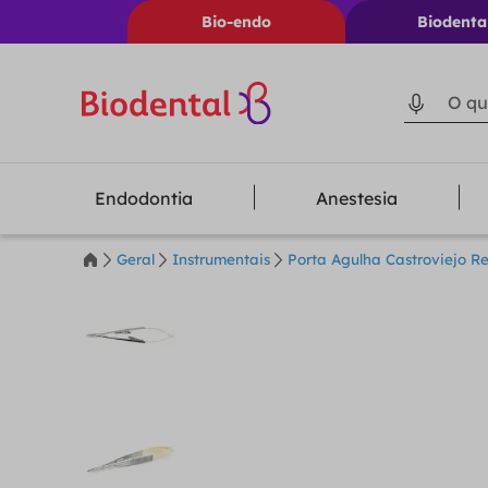
Bio-endo
Biodenta
O que voc
Endodontia
Anestesia
Geral
Instrumentais
Porta Agulha Castroviejo R