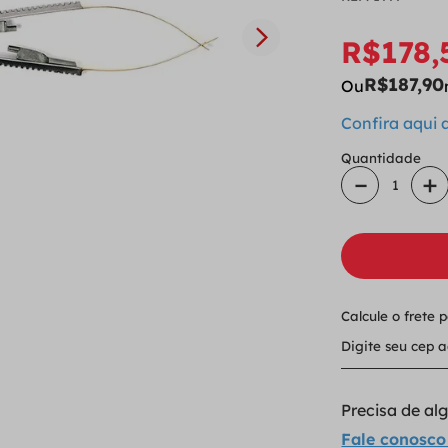
R$
178
,
R$
187
,
90
Ou
Confira aqui
Quantidade
－
＋
Calcule o frete 
Precisa de a
Fale conosco