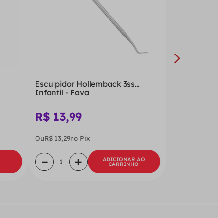
Esculpidor Hollemback 3ss
Infantil - Fava
R$
13
,
99
Ou
R$
13
,
29
no Pix
－
＋
ADICIONAR AO
CARRINHO