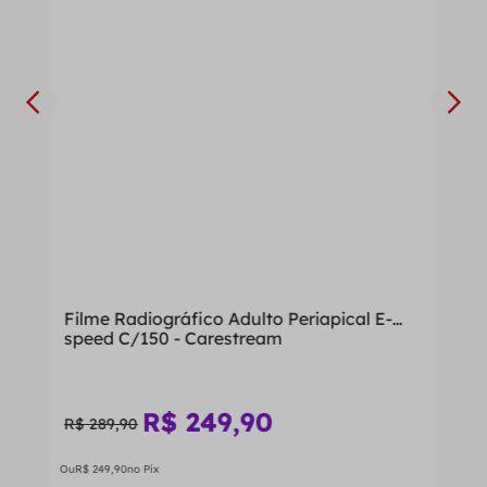
Filme Radiográfico Adulto Periapical E-
speed C/150 - Carestream
R$
249
,
90
R$
289
,
90
Ou
R$
249
,
90
no Pix