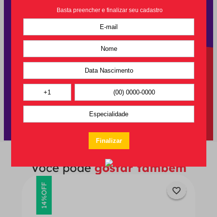
Você pode
gostar também
OFF
14%