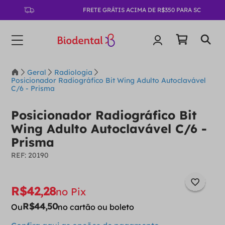
FRETE GRÁTIS ACIMA DE R$350 PARA SC
Geral
Radiologia
Posicionador Radiográfico Bit Wing Adulto Autoclavável
C/6 - Prisma
Posicionador Radiográfico Bit
Wing Adulto Autoclavável C/6 -
Prisma
:
20190
R$
42
,
28
no Pix
R$
44
,
50
Ou
no cartão ou boleto