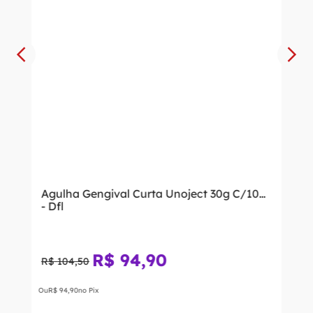
Agulha Gengival Curta Unoject 30g C/100
- Dfl
R$
94
,
90
R$
104
,
50
Ou
R$
94
,
90
no Pix