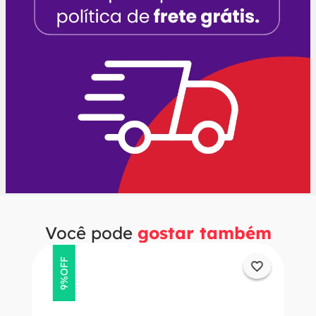
Você pode
gostar também
OFF
9%