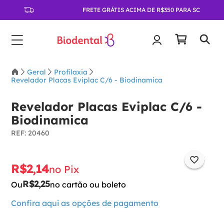
FRETE GRÁTIS ACIMA DE R$350 PARA SC
Geral
Profilaxia
Revelador Placas Eviplac C/6 - Biodinamica
Revelador Placas Eviplac C/6 -
Biodinamica
:
20460
R$
2
,
14
no Pix
R$
2
,
25
Ou
no cartão ou boleto
Confira aqui as opções de pagamento