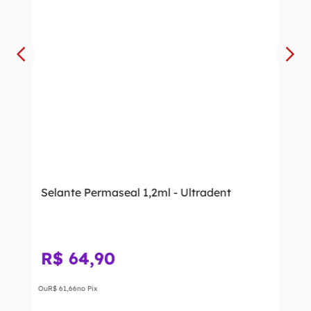
Selante Permaseal 1,2ml - Ultradent
R$
64
,
90
Ou
R$
61
,
66
no Pix