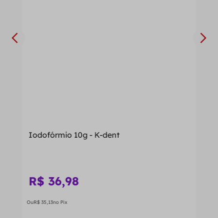
Iodofórmio 10g - K-dent
R$
36
,
98
Ou
R$
35
,
13
no Pix