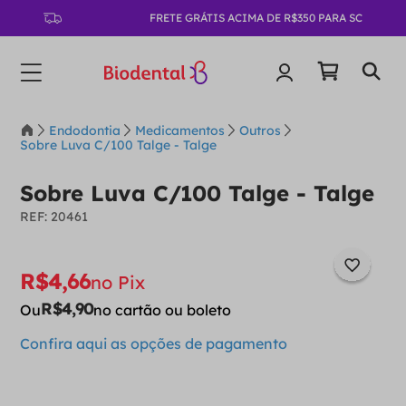
FRETE GRÁTIS ACIMA DE R$350 PARA SC
Endodontia
Medicamentos
Outros
Sobre Luva C/100 Talge - Talge
Sobre Luva C/100 Talge - Talge
:
20461
R$
4
,
66
no Pix
R$
4
,
90
Ou
no cartão ou boleto
Confira aqui as opções de pagamento
－
＋