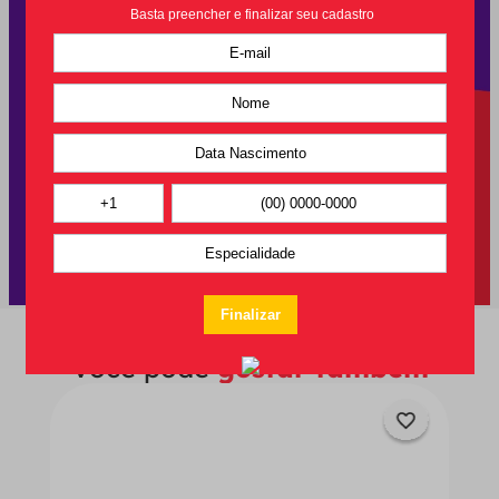
Você pode
gostar também