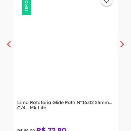
18%
Lima Rotatória Glide Path Nº16.02 25mm
C/4 - Mk Life
R$
72
,
90
R$
89
,
00