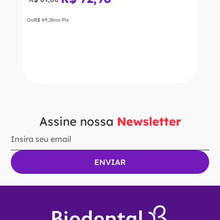
Ou
R$
69
,
26
no Pix
－
＋
ADICIONAR AO CARRINHO
Assine nossa
Newsletter