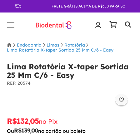
FRETE GRÁTIS ACIMA DE R$350 PARA SC
Endodontia
Limas
Rotatória
Lima Rotatória X-taper Sortida 25 Mm C/6 - Easy
Lima Rotatória X-taper Sortida
25 Mm C/6 - Easy
:
20574
R$
132
,
05
no Pix
R$
139
,
00
Ou
no cartão ou boleto