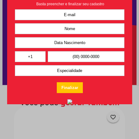
Você pode
gostar também