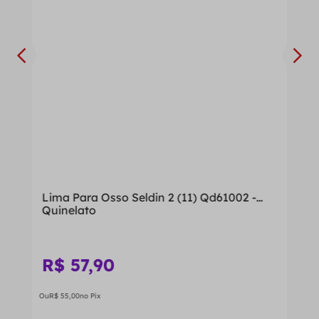
Lima Para Osso Seldin 2 (11) Qd61002 -
Quinelato
R$
57
,
90
Ou
R$
55
,
00
no Pix