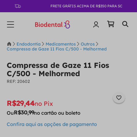
FRETE GRÁTIS ACIMA DE R$350 PARA SC
Endodontia
Medicamentos
Outros
Compressa de Gaze 11 Fios C/500 - Melhormed
Compressa de Gaze 11 Fios
C/500 - Melhormed
:
20602
R$
29
,
44
no Pix
R$
30
,
99
Ou
no cartão ou boleto
Confira aqui as opções de pagamento