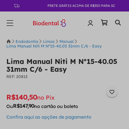
FRETE GRÁTIS ACIMA DE R$350 PARA SC
Endodontia
Limas
Manual
Lima Manual Niti M Nº15-40.05 31mm C/6 - Easy
Lima Manual Niti M Nº15-40.05
31mm C/6 - Easy
:
20813
R$
140
,
50
no Pix
R$
147
,
90
Ou
no cartão ou boleto
Confira aqui as opções de pagamento