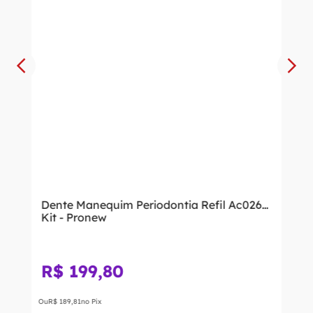
Dente Manequim Periodontia Refil Ac026
Kit - Pronew
R$
199
,
80
Ou
R$
189
,
81
no Pix