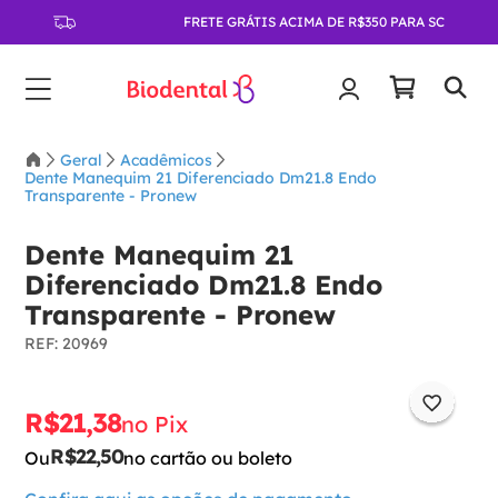
FRETE GRÁTIS ACIMA DE R$350 PARA SC
Geral
Acadêmicos
Dente Manequim 21 Diferenciado Dm21.8 Endo
Transparente - Pronew
Dente Manequim 21
Diferenciado Dm21.8 Endo
Transparente - Pronew
:
20969
R$
21
,
38
no Pix
R$
22
,
50
Ou
no cartão ou boleto