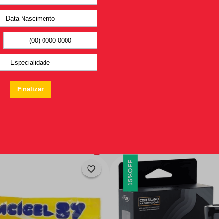
Você pode
gostar também
OFF
15%