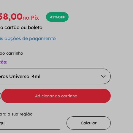
58
,
00
no Pix
41%
OFF
o cartão ou boleto
 as opções de pagamento
 ao carrinho
ção:
ros Universal 4ml
Adicionar ao carrinho
para a sua região
Calcular