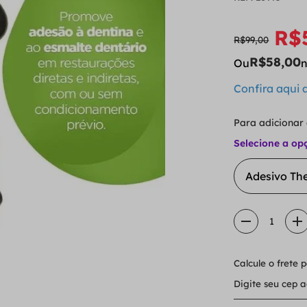
R$
R$
99
,
00
R$
58
,
00
Ou
n
Confira aqui
Para adicionar
Selecione a op
Adesivo The
1
Calcule o frete 