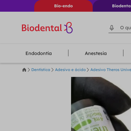
Bio-endo
Biodenta
O que voc
Endodontia
Anestesia
Dentística
Adesivo e ácido
Adesivo Theros Unive