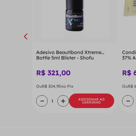
Adesivo Beautibond Xtreme
Condi
Bottle 5ml Blister - Shofu
37% A
R$
321
,
00
R$
Ou
R$
304
,
95
no Pix
Ou
R$
－
＋
－
ADICIONAR AO
CARRINHO