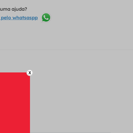
lguma ajuda?
 pelo whatsaspp
X