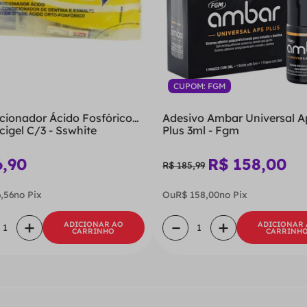
CUPOM: FGM
cionador Ácido Fosfórico
Adesivo Ambar Universal A
cigel C/3 - Sswhite
Plus 3ml - Fgm
6
,
90
R$
158
,
00
R$
185
,
99
6
,
56
no Pix
Ou
R$
158
,
00
no Pix
＋
－
＋
ADICIONAR AO
ADICIONAR
CARRINHO
CARRINH