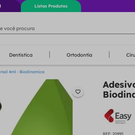
l
Listas Produtos
ê procura
Dentistica
Ortodontia
Cir
rsal 4ml - Biodinamica
Adesiv
Biodin
:
20995