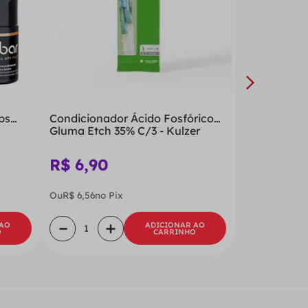
ps
Condicionador Ácido Fosfórico
Gluma Etch 35% C/3 - Kulzer
R$
6
,
90
Ou
R$
6
,
56
no Pix
－
＋
 AO
ADICIONAR AO
O
CARRINHO