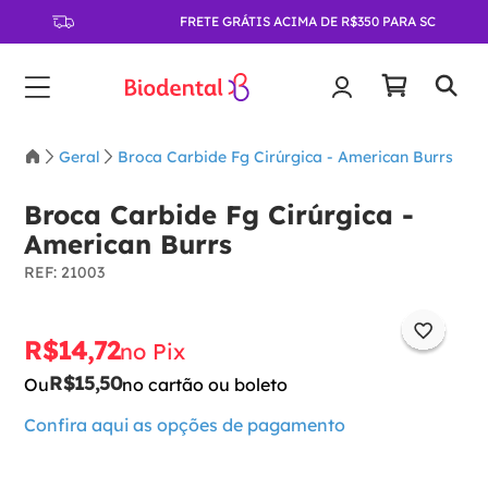
FRETE GRÁTIS ACIMA DE R$350 PARA SC
Geral
Broca Carbide Fg Cirúrgica - American Burrs
Broca Carbide Fg Cirúrgica -
American Burrs
:
21003
R$
14
,
72
no Pix
R$
15
,
50
Ou
no cartão ou boleto
Confira aqui as opções de pagamento