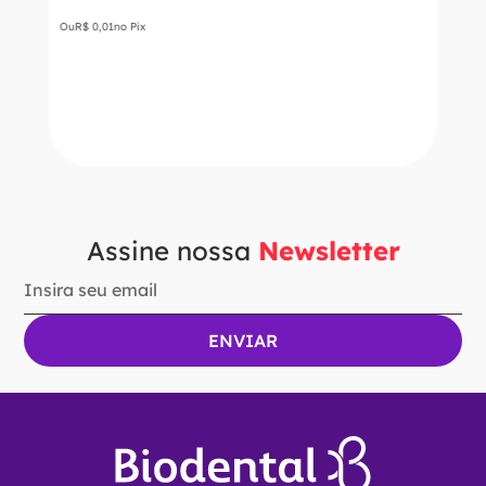
Ou
R$
0
,
01
no Pix
－
＋
ADICIONAR AO CARRINHO
Assine nossa
Newsletter