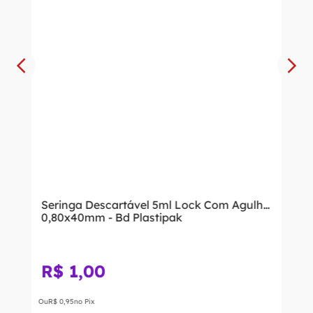
Seringa Descartável 5ml Lock Com Agulha
0,80x40mm - Bd Plastipak
R$
1
,
00
Ou
R$
0
,
95
no Pix