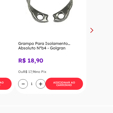
Grampo Para Isolamento
Absoluto Nºb4 - Golgran
R$
18
,
90
Ou
R$
17
,
96
no Pix
－
＋
 AO
ADICIONAR AO
O
CARRINHO