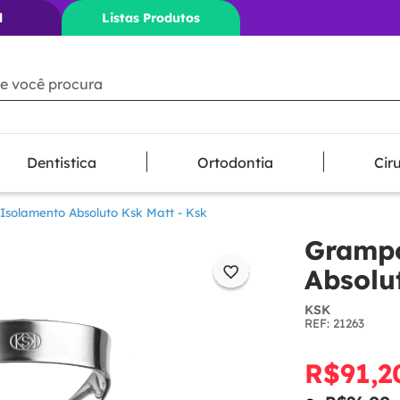
l
Listas Produtos
ê procura
Dentistica
Ortodontia
Cir
solamento Absoluto Ksk Matt - Ksk
Grampo
Absolu
KSK
:
21263
R$
91
,
2