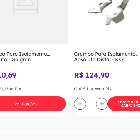
o Para Isolamento
Grampo Para Isolamento
uto - Golgran
Absoluto Distal - Ksk
10
,
69
R$
124
,
90
10
,
16
no Pix
Ou
R$
118
,
66
no Pix
－
＋
ADICIONAR
Ver Opções
CARRINH