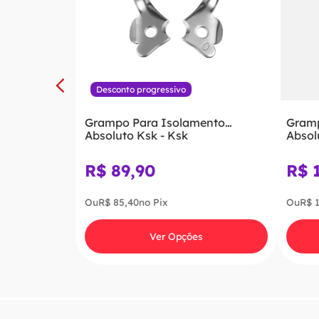
Desconto progressivo
Grampo Para Isolamento
Gramp
Absoluto Ksk - Ksk
Absol
R$
89
,
90
R$
Ou
R$
85
,
40
no Pix
Ou
R$
Ver Opções