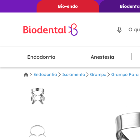
Bio-endo
Biodenta
O que voc
Endodontia
Anestesia
Endodontia
Isolamento
Grampo
Grampo Para I