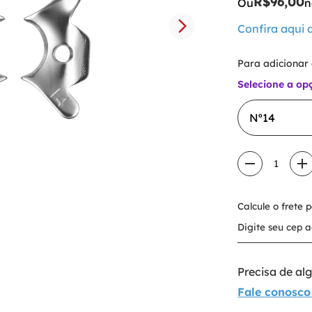
R$
96
,
00
Ou
n
Confira aqui
Para adicionar
Selecione a op
Nº14
1
Calcule o frete 
Precisa de a
Fale conosco