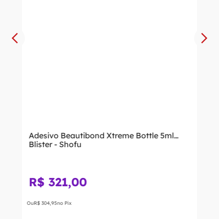
Adesivo Beautibond Xtreme Bottle 5ml
Blister - Shofu
R$
321
,
00
Ou
R$
304
,
95
no Pix