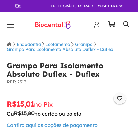
FRETE GRÁTIS ACIMA DE R$350 PARA SC
Endodontia
Isolamento
Grampo
Grampo Para Isolamento Absoluto Duflex - Duflex
Grampo Para Isolamento
Absoluto Duflex - Duflex
:
2313
R$
15
,
01
no Pix
R$
15
,
80
Ou
no cartão ou boleto
Confira aqui as opções de pagamento