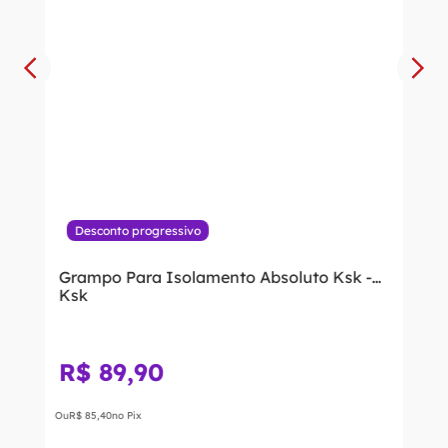
Desconto progressivo
Grampo Para Isolamento Absoluto Ksk -
Ksk
R$
89
,
90
Ou
R$
85
,
40
no Pix