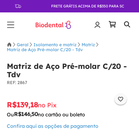
FRETE GRÁTIS ACIMA DE R$350 PARA SC
Geral
Isolamento e matriz
Matriz
Matriz de Aço Pré-molar C/20 - Tdv
Matriz de Aço Pré-molar C/20 -
Tdv
:
2867
R$
139
,
18
no Pix
R$
146
,
50
Ou
no cartão ou boleto
Confira aqui as opções de pagamento