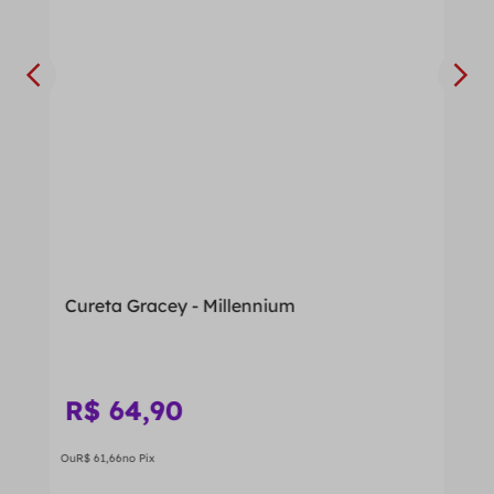
Cureta Gracey - Millennium
R$
64
,
90
Ou
R$
61
,
66
no Pix