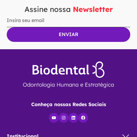
Cinzeis Oschembein - Millennium
R$
72
,
90
Ou
R$
69
,
26
no Pix
Ver Opções