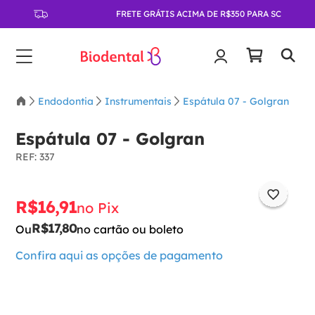
FRETE GRÁTIS ACIMA DE R$350 PARA SC
Endodontia
Instrumentais
Espátula 07 - Golgran
Espátula 07 - Golgran
:
337
R$
16
,
91
no Pix
R$
17
,
80
Ou
no cartão ou boleto
Confira aqui as opções de pagamento
－
＋