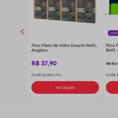
CUP
Pino Fibra de Vidro Exacto Refil -
Pino 
Angelus
Refil
R$
37
,
90
R$
80
,
Ou
R$
36
,
00
no Pix
Ou
R$
Ver Opções