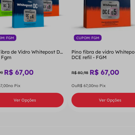
OM: FGM
CUPOM: FGM
Fibra de Vidro Whitepost Dc
Pino fibra de vidro Whitepo
 - Fgm
DCE refil - FGM
R$
67
,
00
R$
67
,
00
99
R$
80
,
98
67
,
00
no Pix
Ou
R$
67
,
00
no Pix
Ver Opções
Ver Opções