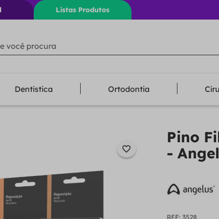
l
Listas Produtos
ê procura
Dentistica
Ortodontia
Cir
Pino Fi
- Ange
:
3528