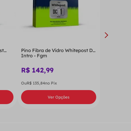
st
Pino Fibra de Vidro Whitepost Dc
Intro - Fgm
R$
142
,
99
Ou
R$
135
,
84
no Pix
Ver Opções