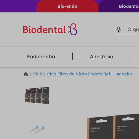
Bio-endo
Biodenta
O que voc
Endodontia
Anestesia
Pino
Pino Fibra de Vidro Exacto Refil - Angelus