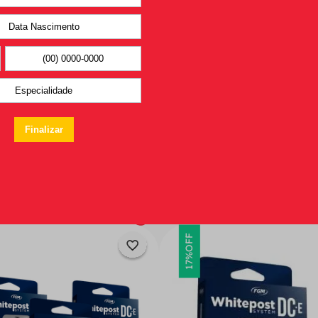
Você pode
gostar também
OFF
17%