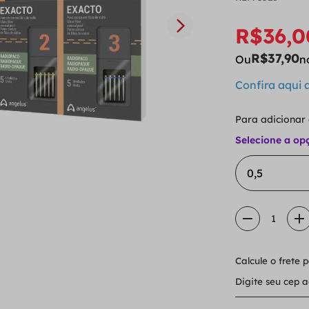
R$
36
,
0
R$
37
,
90
Ou
n
Confira aqui
Para adicionar
Selecione a op
0,5
1
Calcule o frete 