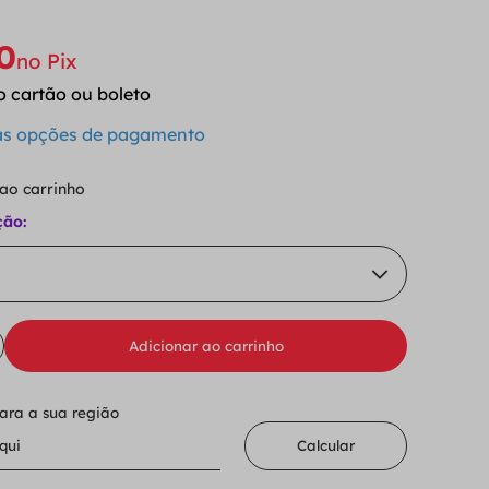
0
no Pix
o cartão ou boleto
 as opções de pagamento
 ao carrinho
ção:
Adicionar ao carrinho
para a sua região
Calcular