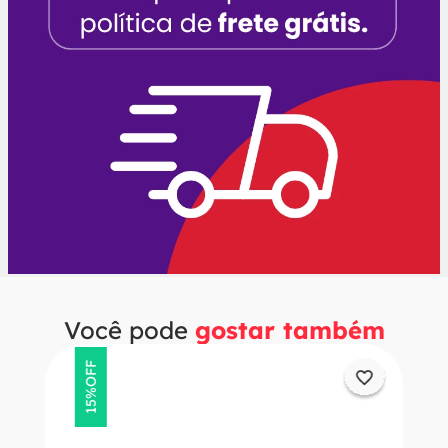
Você pode
gostar também
OFF
15%