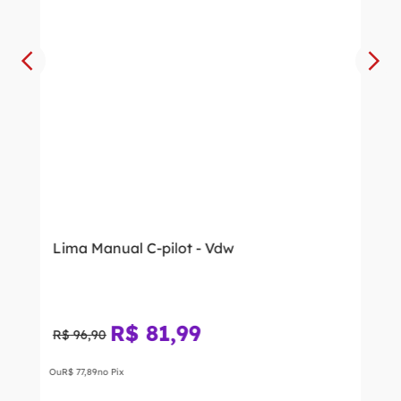
Lima Manual C-pilot - Vdw
R$
81
,
99
R$
96
,
90
Ou
R$
77
,
89
no Pix