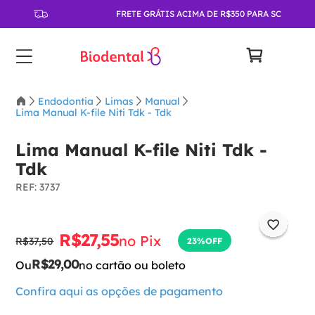
FRETE GRÁTIS ACIMA DE R$350 PARA SC
Endodontia
Limas
Manual
Lima Manual K-file Niti Tdk - Tdk
Lima Manual K-file Niti Tdk -
Tdk
:
3737
R$
27
,
55
no Pix
R$
37
,
50
23%
OFF
R$
29
,
00
Ou
no cartão ou boleto
Confira aqui as opções de pagamento