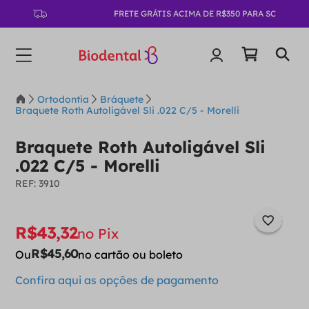
FRETE GRÁTIS ACIMA DE R$350 PARA SC
Ortodontia
Bráquete
Braquete Roth Autoligável Sli .022 C/5 - Morelli
Braquete Roth Autoligável Sli
.022 C/5 - Morelli
:
3910
R$
43
,
32
no Pix
R$
45
,
60
Ou
no cartão ou boleto
Confira aqui as opções de pagamento