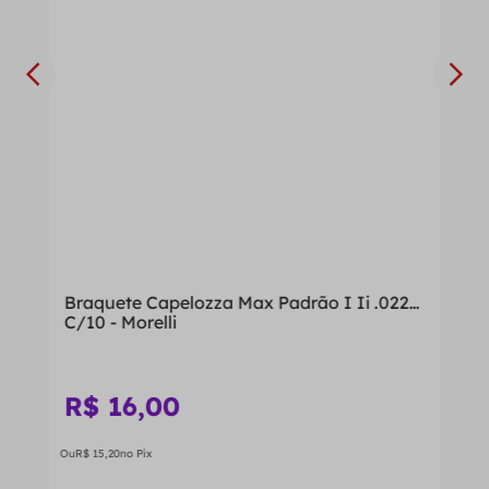
Braquete Capelozza Max Padrão I Ii .022
C/10 - Morelli
R$
16
,
00
Ou
R$
15
,
20
no Pix