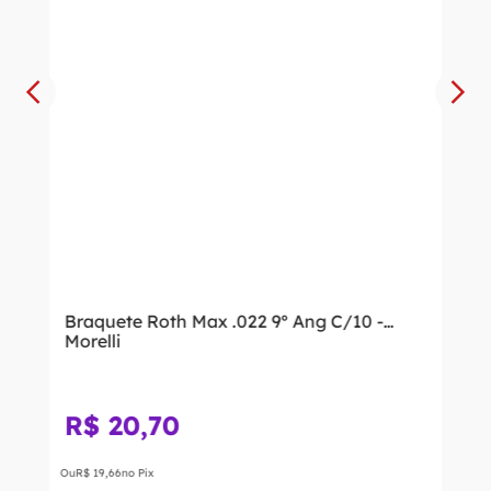
Braquete Roth Max .022 9º Ang C/10 -
Morelli
R$
20
,
70
Ou
R$
19
,
66
no Pix