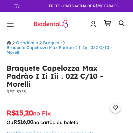
FRETE GRÁTIS ACIMA DE R$350 PARA SC
Ortodontia
Bráquete
Braquete Capelozza Max Padrão I Ii Iii . 022 C/10 -
Morelli
Braquete Capelozza Max
Padrão I Ii Iii . 022 C/10 -
Morelli
:
3925
R$
15
,
20
no Pix
R$
16
,
00
Ou
no cartão ou boleto