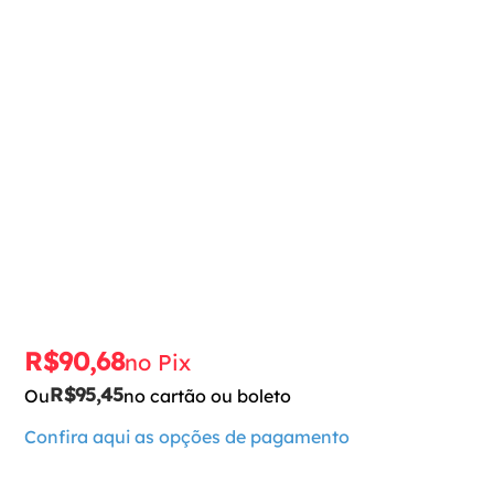
R$
90
,
68
no Pix
R$
95
,
45
Ou
no cartão ou boleto
Confira aqui as opções de pagamento
Para adicionar ao carrinho