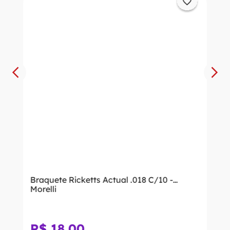
Braquete Ricketts Actual .018 C/10 -
Morelli
R$
18
,
00