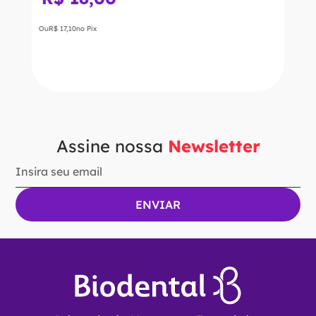
Ou
R$
17
,
10
no Pix
Ver Opções
Assine nossa
Newsletter