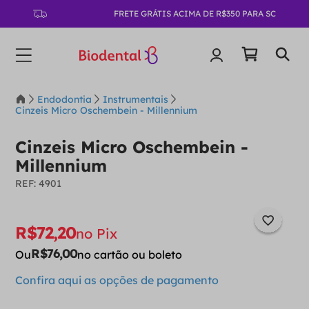
FRETE GRÁTIS ACIMA DE R$350 PARA SC
Endodontia
Instrumentais
Cinzeis Micro Oschembein - Millennium
Cinzeis Micro Oschembein -
Millennium
:
4901
R$
72
,
20
no Pix
R$
76
,
00
Ou
no cartão ou boleto
Confira aqui as opções de pagamento