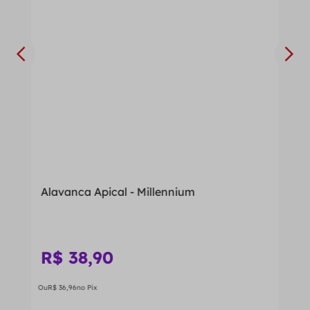
Alavanca Apical - Millennium
R$
38
,
90
Ou
R$
36
,
96
no Pix