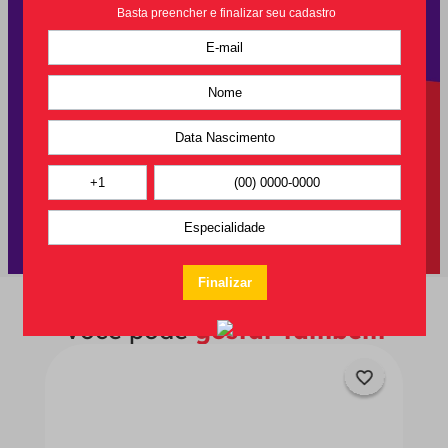
Você pode
gostar também