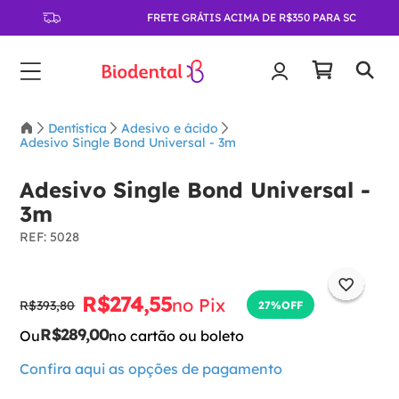
FRETE GRÁTIS ACIMA DE R$350 PARA SC
Dentística
Adesivo e ácido
Adesivo Single Bond Universal - 3m
Adesivo Single Bond Universal -
3m
:
5028
R$
274
,
55
no Pix
R$
393
,
80
27%
OFF
R$
289
,
00
Ou
no cartão ou boleto
Confira aqui as opções de pagamento