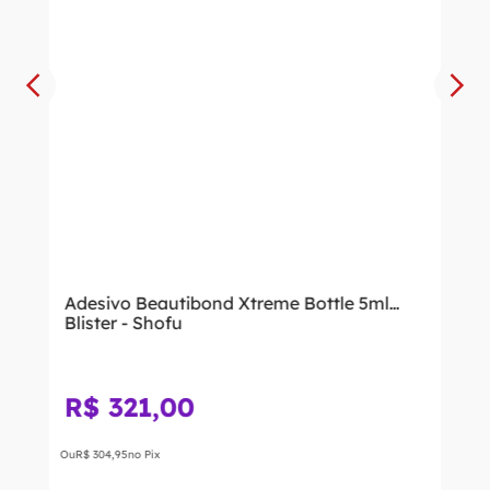
Adesivo Beautibond Xtreme Bottle 5ml
Blister - Shofu
R$
321
,
00
Ou
R$
304
,
95
no Pix