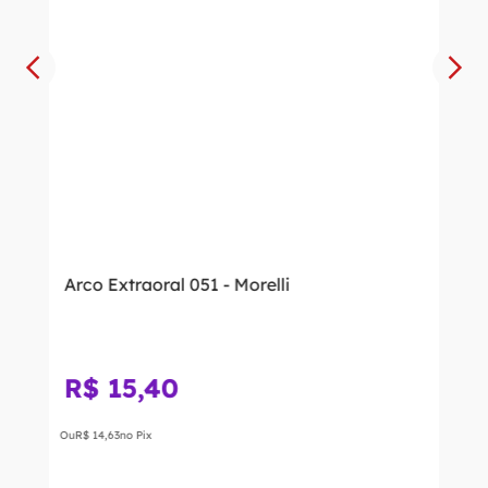
Arco Extraoral 051 - Morelli
R$
15
,
40
Ou
R$
14
,
63
no Pix
－
＋