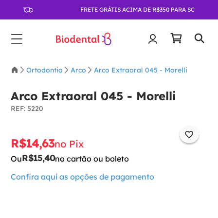
FRETE GRÁTIS ACIMA DE R$350 PARA SC
Ortodontia
Arco
Arco Extraoral 045 - Morelli
Arco Extraoral 045 - Morelli
:
5220
R$
14
,
63
no Pix
R$
15
,
40
Ou
no cartão ou boleto
Confira aqui as opções de pagamento
Para adicionar ao carrinho
Selecione a opção: